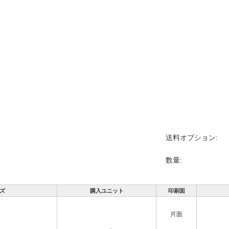
送料オプション:
数量:
ズ
購入ユニット
印刷面
片面