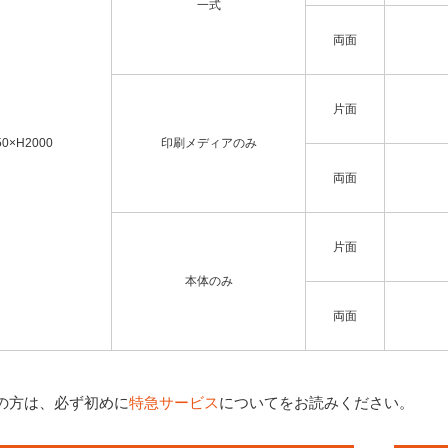
一式
両面
片面
50×H2000
印刷メディアのみ
両面
片面
本体のみ
両面
の方は、必ず初めに
特急サービス
についてをお読みください。