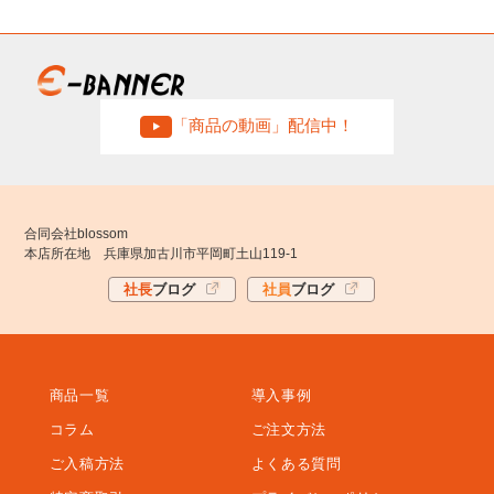
「商品の動画」配信中！
合同会社blossom
本店所在地 兵庫県加古川市平岡町土山119-1
社長
ブログ
社員
ブログ
商品一覧
導入事例
コラム
ご注文方法
ご入稿方法
よくある質問