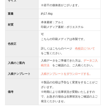
サイズ
※若干の個体差がございます。
重量
約17.4kg
本体素材：アルミ
材質
印刷メディア素材：ポリエステル
可
こちらの印刷メディアは布製です。
色校正
詳しくはこちらのページ
色校正について
をご覧ください。
入稿データをご準備できた方は、
データご入
入稿のご案内
稿方法
をご確認の上、ご入稿ください。
入稿テンプレート
入稿テンプレートをダウンロードする。
※製品の仕様は予告なく変更をすることがご
ざいます。
備考
※時期により在庫状況が変動いたしますの
で、お急ぎの場合は在庫状況をご確認の上ご
発注くださいませ。