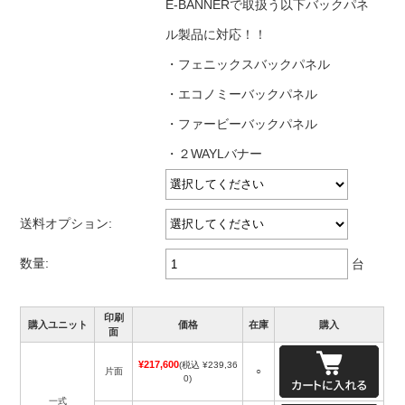
E-BANNERで取扱う以下バックパネ
ル製品に対応！！
・フェニックスバックパネル
・エコノミーバックパネル
・ファービーバックパネル
・２WAYLバナー
送料オプション:
数量:
台
印刷
購入ユニット
価格
在庫
購入
面
¥217,600
(税込 ¥239,36
片面
○
0)
一式