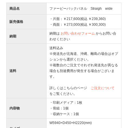
商品名
ファービーバックパネル Straigh wide
・片面：￥217,600(税込 ￥239,360)
販売価格
・両面：￥273,000(税込 ￥300,300)
納期は
お問い合わせフォーム
からお問い合
納期
わせください
送料込み
※発送先が北海道、沖縄、離島の場合はオプ
ションから選択ください。
※複数台のご注文でそれぞれ発送先が異なる
送料
場合も別途費用が発生する場合がございま
す。
詳しくはこちらのページ
ご注文について
をご覧ください。
・印刷メディア：1枚
内容物
・骨組：1個
・収納ケース：1個
W5940×D450×H2220(mm)