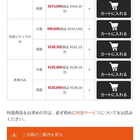
¥273,000
(税込 ¥300,30
両面
○
0)
¥95,600
片面
(税込 ¥105,160)
○
印刷メディアの
み
¥128,322
(税込 ¥141,15
両面
○
5)
¥125,600
(税込 ¥138,16
片面
○
0)
本体のみ
¥125,600
(税込 ¥138,16
両面
○
0)
特急商品をお求めの方は、必ず初めに
特急サービス
についてをお読み
ください。
ご入稿のご案内を見る