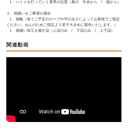
L ハトメを打っていく基準の位置（幕の 中央から / 端から）
２、袋縫いをご希望の場合
L 袋幅（使うご予定のロープや竿の太さによってお客様でご指定
ください。ねんのためご指定より若干大きめに製作いたします。）
L 袋縫い加工を施す辺（上辺のみ / 下辺のみ / 上下辺）
関連動画