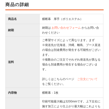
商品の詳細
商品名
横断幕 厚手（ポリエステル）
納期は
お問い合わせフォーム
からお問い合
納期
わせください
ご希望サイズによって異なります。まず
※発送先が北海道、沖縄、離島、ブース直送
の場合は別途費用が発生する可能性がござい
ます。
※複数台のご注文でそれぞれ発送先が異なる
送料
場合も別途費用が発生する場合がございま
す。
詳しくはこちらのページ
ご注文について
をご覧ください。
内容物
横断幕：1枚
印刷可能最大幅は3200mmです。上下左右に
施す加工により仕上がり最大幅はこれよりも