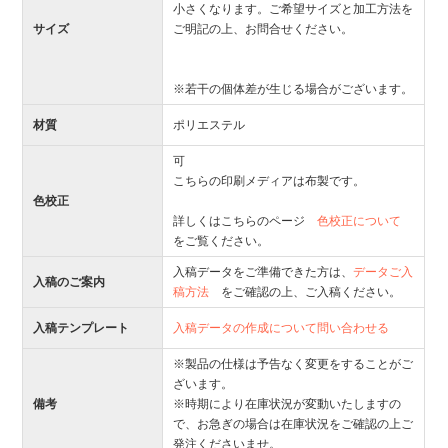
小さくなります。ご希望サイズと加工方法を
サイズ
ご明記の上、お問合せください。
※若干の個体差が生じる場合がございます。
材質
ポリエステル
可
こちらの印刷メディアは布製です。
色校正
詳しくはこちらのページ
色校正について
をご覧ください。
入稿データをご準備できた方は、
データご入
入稿のご案内
稿方法
をご確認の上、ご入稿ください。
入稿テンプレート
入稿データの作成について問い合わせる
※製品の仕様は予告なく変更をすることがご
ざいます。
備考
※時期により在庫状況が変動いたしますの
で、お急ぎの場合は在庫状況をご確認の上ご
発注くださいませ。