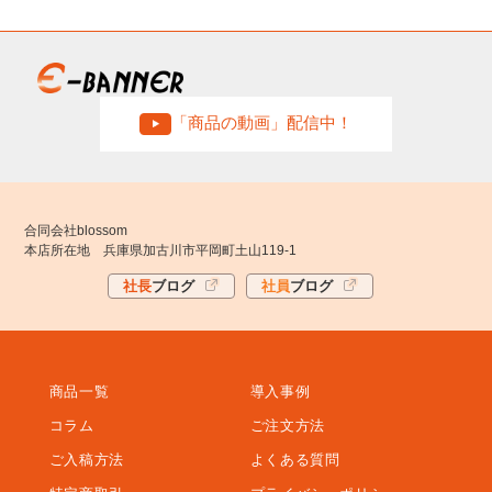
「商品の動画」配信中！
合同会社blossom
本店所在地 兵庫県加古川市平岡町土山119-1
社長
ブログ
社員
ブログ
商品一覧
導入事例
コラム
ご注文方法
ご入稿方法
よくある質問