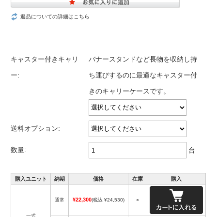
返品についての詳細はこちら
キャスター付きキャリ
バナースタンドなど長物を収納し持
ー:
ち運びするのに最適なキャスター付
きのキャリーケースです。
送料オプション:
数量:
台
購入ユニット
納期
価格
在庫
購入
¥22,300
通常
(税込 ¥24,530)
○
一式