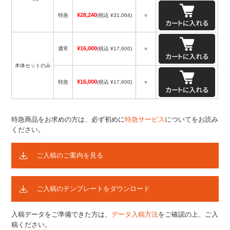
¥28,240
特急
(税込 ¥31,064)
○
¥16,000
通常
(税込 ¥17,600)
○
本体セットのみ
¥16,000
特急
(税込 ¥17,600)
○
特急商品をお求めの方は、必ず初めに
特急サービス
についてをお読み
ください。
ご入稿のご案内を見る
ご入稿のテンプレートをダウンロード
入稿データをご準備できた方は、
データ入稿方法
をご確認の上、ご入
稿ください。