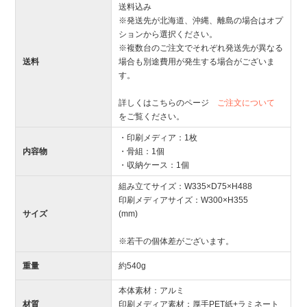
送料込み
※発送先が北海道、沖縄、離島の場合はオプ
ションから選択ください。
※複数台のご注文でそれぞれ発送先が異なる
送料
場合も別途費用が発生する場合がございま
す。
詳しくはこちらのページ
ご注文について
をご覧ください。
・印刷メディア：1枚
内容物
・骨組：1個
・収納ケース：1個
組み立てサイズ：W335×D75×H488
印刷メディアサイズ：W300×H355
サイズ
(mm)
※若干の個体差がございます。
重量
約540g
本体素材：アルミ
材質
印刷メディア素材：厚手PET紙+ラミネート