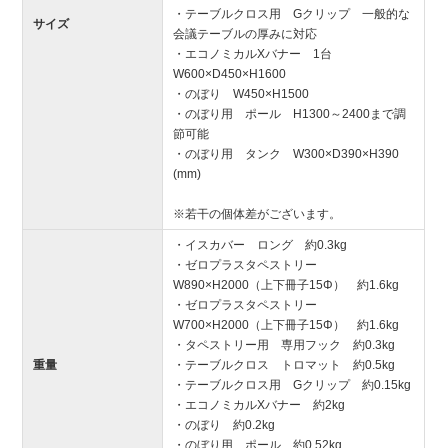
・テーブルクロス用 Gクリップ 一般的な
サイズ
会議テーブルの厚みに対応
・エコノミカルXバナー 1台
W600×D450×H1600
・のぼり W450×H1500
・のぼり用 ポール H1300～2400まで調
節可能
・のぼり用 タンク W300×D390×H390
(mm)
※若干の個体差がございます。
・イスカバー ロング 約0.3kg
・ゼロプラスタペストリー
W890×H2000（上下冊子15Φ） 約1.6kg
・ゼロプラスタペストリー
W700×H2000（上下冊子15Φ） 約1.6kg
・タペストリー用 専用フック 約0.3kg
重量
・テーブルクロス トロマット 約0.5kg
・テーブルクロス用 Gクリップ 約0.15kg
・エコノミカルXバナー 約2kg
・のぼり 約0.2kg
・のぼり用 ポール 約0.52kg