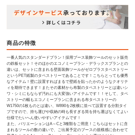
商品の特徴
一番人気のスタンダードプラン！採用ブース装飾ツールのセット販売
の鉄板セット！そのほかのエコノミープラン・デラックスプランとの
違いは、セットに含まれる壁面装飾ツールがゼロプラスタペストリー
というPET紙製のタペストリーであることです！こちらとっても優秀
なアイテム！壁に設置すればまるで壁紙を貼ったかのようなクオリテ
ィを期待できます！またその素材から布製のタペストリーとは違いシ
ワ・シミにもならず汚れにも大変強いアイテムです！！そして、タペ
ストリーの幅もエコノミープランに含まれる布タペストリーの
W1750の1枚ものとは違い、W890を2枚横に並べて設置する分割タイ
プですので、持ち運びや収納の時も長すぎる筒を持ち運ばなくてよい
仕様でたいへん使いやすいアイテムです！
また、バリエーションはA～Cと3種類をご用意！こちらはセットに含
まれるツールの数の違いで、ご出展予定のブースの規模感に合わせて