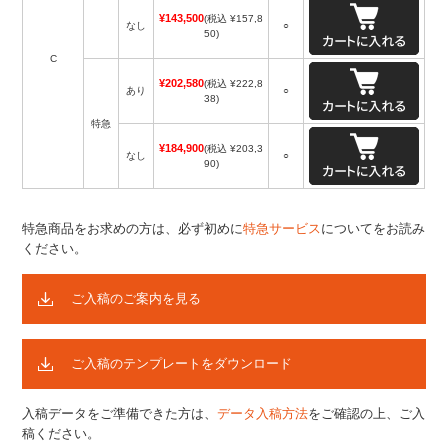
¥143,500
(税込 ¥157,8
なし
○
50)
C
¥202,580
(税込 ¥222,8
あり
○
38)
特急
¥184,900
(税込 ¥203,3
なし
○
90)
特急商品をお求めの方は、必ず初めに
特急サービス
についてをお読み
ください。
ご入稿のご案内を見る
ご入稿のテンプレートをダウンロード
入稿データをご準備できた方は、
データ入稿方法
をご確認の上、ご入
稿ください。