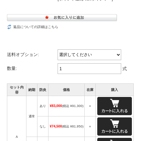
返品についての詳細はこちら
送料オプション:
数量:
式
セット内
納期
防炎
価格
在庫
購入
容
¥83,000
あり
(税込 ¥91,300)
○
通常
¥74,500
なし
(税込 ¥81,950)
○
A