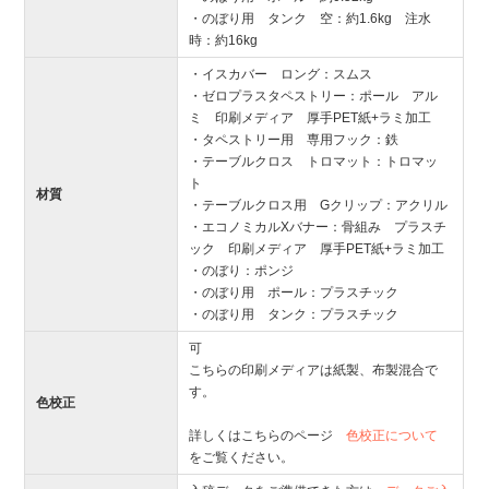
・のぼり用 タンク 空：約1.6kg 注水
時：約16kg
・イスカバー ロング：スムス
・ゼロプラスタペストリー：ポール アル
ミ 印刷メディア 厚手PET紙+ラミ加工
・タペストリー用 専用フック：鉄
・テーブルクロス トロマット：トロマッ
ト
材質
・テーブルクロス用 Gクリップ：アクリル
・エコノミカルXバナー：骨組み プラスチ
ック 印刷メディア 厚手PET紙+ラミ加工
・のぼり：ポンジ
・のぼり用 ポール：プラスチック
・のぼり用 タンク：プラスチック
可
こちらの印刷メディアは紙製、布製混合で
す。
色校正
詳しくはこちらのページ
色校正について
をご覧ください。